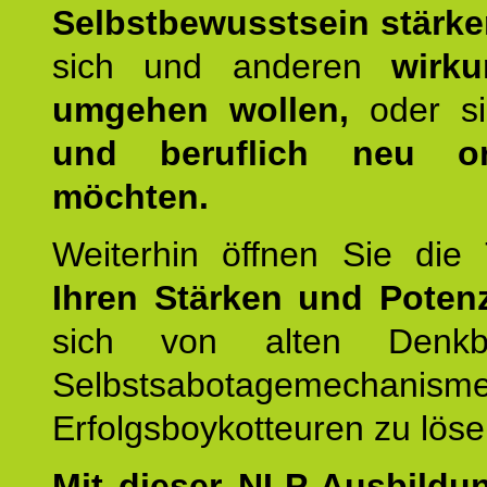
Selbstbewusstsein stärk
sich und anderen
wirku
umgehen wollen,
oder s
und beruflich neu ori
möchten.
Weiterhin öffnen Sie di
Ihren Stärken und Potenz
sich von alten Denkbl
Selbstsabotagemechani
Erfolgsboykotteuren zu löse
Mit dieser NLP-Ausbildu