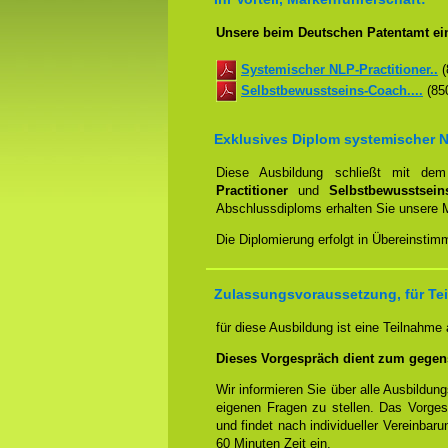
Unsere beim Deutschen Patentamt ei
Systemischer NLP-Practitioner..
(
Selbstbewusstseins-Coach....
(850
Exklusives Diplom systemischer N
Diese Ausbildung schließt mit d
Practitioner
und
Selbstbewusstsei
Abschlussdiploms erhalten Sie unsere 
Die Diplomierung erfolgt in Übereinsti
Zulassungsvoraussetzung, für Te
für diese Ausbildung ist eine Teilnahme
Dieses Vorgespräch dient zum gegen
Wir informieren Sie über alle Ausbildu
eigenen Fragen zu stellen. Das Vorge
und findet nach individueller Vereinbar
60 Minuten Zeit ein.