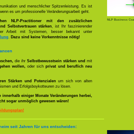
unikation und menschlicher Spitzenleistung. Es ist
wenn es um professionelle Veränderungsarbeit geht.
NLP Business Coa
chen NLP-Practitioner mit den zusätzlichen
nd Selbstvertrauen stärken
, ist Ihr faszinierender
 Arbeit mit Systemen, besser bekannt unter
llung
.
Dazu sind keine Vorkenntnisse nötig!
hancen
nschen,
die ihr
Selbstbewusstsein stärken und
mit
gehen wollen,
oder sich
privat und beruflich neu
ren Stärken und Potenzialen
um sich von alten
smen und Erfolgsboykotteuren zu lösen.
e innerhalb einiger Monate Veränderungen herbei,
eicht sogar unmöglich gewesen wären!
bildungsplan!
eim seit Jahren für uns entscheiden: