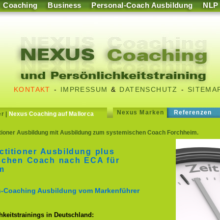
Coaching
Business
Personal-Coach Ausbildung
NLP
KONTAKT
-
IMPRESSUM
&
DATENSCHUTZ
-
SITEMA
Nexus Marken
Referenzen
er
|
Nexus Coaching auf Mallorca
ioner Ausbildung mit Ausbildung zum systemischen Coach Forchheim.
titioner Ausbildung plus
schen Coach nach ECA für
m
ss-Coaching Ausbildung vom Markenführer
keitstrainings in Deutschland: