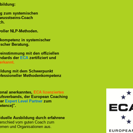
bildung:
ng zum systemischen
ewusstseins-Coach
ch.
voller NLP-Methoden.
hkompetenz in systemischer
ischer Beratung.
reinstimmung mit den offiziellen
andards der
ECA
zertifiziert und
erkannt.
ildung mit dem Schwerpunkt
rofessioneller Methodenkompetenz
tional anerkanntes,
ECA lizenziertes
ufsverbands, der European Coaching
ter
Expert Level Partner
zum
tence)".
iduelle Ausbildung durch erfahrene
terschied vom guten Coach zum
emen und Organisationen aus.