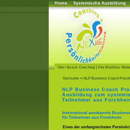
Home
Systemische Ausbildung
Über Nexus Coaching
|
Vita Matthias Web
Startseite
⇒ NLP Business Coach Practit
NLP Business Coach Prac
Ausbildung zum systemi
Teilnehmer aus Forchhei
International anerkannte Busine
für Teilnehmer aus Forchheim
Eines der umfangreichsten Persönlich