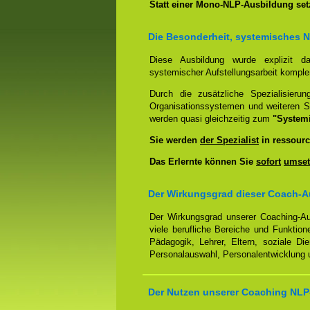
Statt einer Mono-NLP-Ausbildung se
Die Besonderheit, systemisches 
Diese Ausbildung wurde explizit 
systemischer Aufstellungsarbeit kompl
Durch die zusätzliche Spezialisierun
Organisationssystemen und weiteren S
werden quasi gleichzeitig zum
"System
Sie werden
der Spezialist
in ressourc
Das Erlernte können Sie
sofort
umset
Der Wirkungsgrad dieser Coach-A
Der Wirkungsgrad unserer Coaching-Au
viele berufliche Bereiche und Funktion
Pädagogik, Lehrer, Eltern, soziale Di
Personalauswahl, Personalentwicklung u
Der Nutzen unserer Coaching NLP