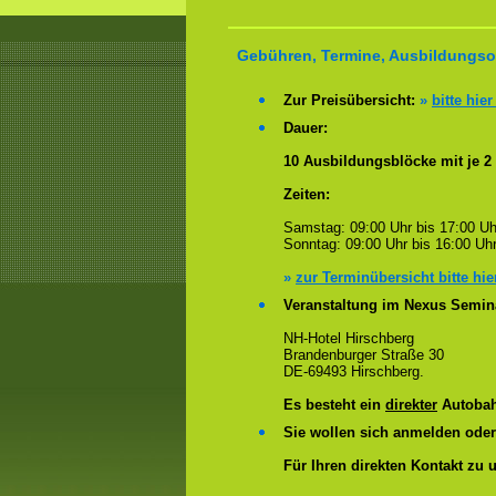
Gebühren, Termine, Ausbildungsor
Zur Preisübersicht:
»
bitte hier
Dauer:
10 Ausbildungsblöcke mit je 2
Zeiten:
Samstag: 09:00 Uhr bis 17:00 Uh
Sonntag: 09:00 Uhr bis 16:00 Uhr
»
zur Terminübersicht bitte hie
Veranstaltung im Nexus Semin
NH-Hotel Hirschberg
Brandenburger Straße 30
DE-69493 Hirschberg.
Es besteht ein
direkter
Autobah
Sie wollen sich anmelden ode
Für Ihren direkten Kontakt zu