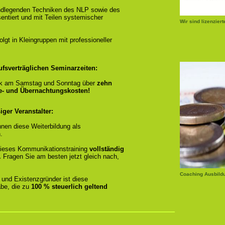
ndlegenden Techniken des NLP sowie des
entiert und mit Teilen systemischer
Wir sind lizenzier
gt in Kleingruppen mit professioneller
ufsverträglichen Seminarzeiten:
k am Samstag und Sonntag über
zehn
se- und Übernachtungskosten!
ger Veranstalter:
nen diese Weiterbildung als
.
r dieses Kommunikationstraining
vollständig
.
Fragen Sie am besten jetzt gleich nach,
Coaching Ausbild
 und Existenzgründer ist diese
be, die zu
100 % steuerlich geltend