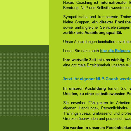
Nexus Coaching ist
internationaler
Beratung, NLP und Selbstbewusstseinst
Sympathische und kompetente Trainer
kleine Gruppen,
ein direkter Praxisb
sowie umfangreiche Serviceleistungen
zertifizierte Ausbildungsqualität.
Unser Ausbildungen beinhalten revolutio
Lesen Sie dazu auch
hier die Referen
Ihre wertvolle Zeit ist uns wichtig:
Dur
eine optimale Erreichbarkeit unseres Au
Jetzt Ihr eigener NLP-Coach werd
In unserer Ausbildung
lernen Sie,
Urteilen, zu einer selbstbewussten Pe
Sie erwerben Fähigkeiten im Arbeiten
eigenen Handlungs-, Persönlichkeits
Trainingsniveau, umfassend und profes
Grenzen überwinden und persönlich wa
Sie werden in unserem Persönlichkeit