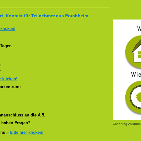
t, Kontakt für Teilnehmer aus Forchheim:
 klicken!
 Tagen
.
r.
.
r klicken!
arzentrum:
nanschluss an die A 5.
r haben Fragen?
Coaching Ausbild
 uns
»
bitte hier klicken!