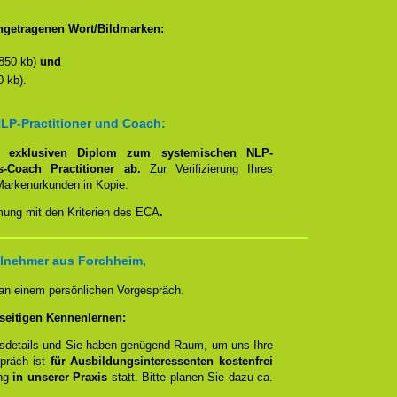
ngetragenen Wort/Bildmarken:
850 kb)
und
 kb).
LP-Practitioner und Coach:
em
exklusiven Diplom zum systemischen NLP-
ns-Coach Practitioner ab.
Zur Verifizierung Ihres
Markenurkunden in Kopie.
mmung mit den Kriterien des ECA
.
ilnehmer aus Forchheim,
 an einem persönlichen Vorgespräch.
seitigen Kennenlernen:
ngsdetails und Sie haben genügend Raum, um uns Ihre
spräch ist
für Ausbildungsinteressenten kostenfrei
ung
in unserer Praxis
statt. Bitte planen Sie dazu ca.