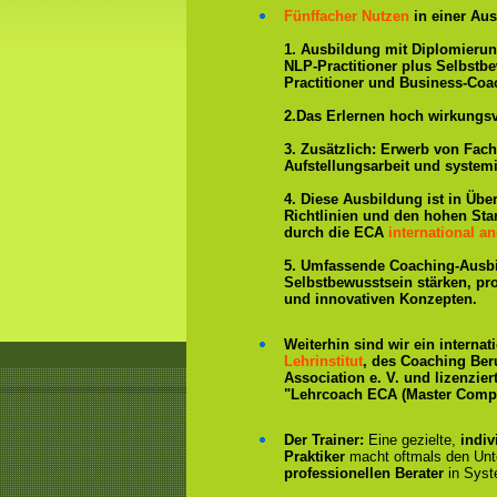
Fünffacher Nutzen
in einer Aus
1. Ausbildung mit Diplomieru
NLP-Practitioner plus Selbstb
Practitioner und Business-Coa
2.Das Erlernen hoch wirkungs
3. Zusätzlich: Erwerb von Fac
Aufstellungsarbeit und system
4. Diese Ausbildung ist in Übe
Richtlinien und den hohen St
durch die ECA
international an
5. Umfassende Coaching-Ausb
Selbstbewusstsein stärken, p
und innovativen Konzepten.
Weiterhin sind wir ein interna
Lehrinstitut
, des Coaching Ber
Association e. V. und lizenzier
"Lehrcoach ECA (Master Compe
Der Trainer:
Eine gezielte,
indiv
Praktiker
macht oftmals den Un
professionellen Berater
in Syst