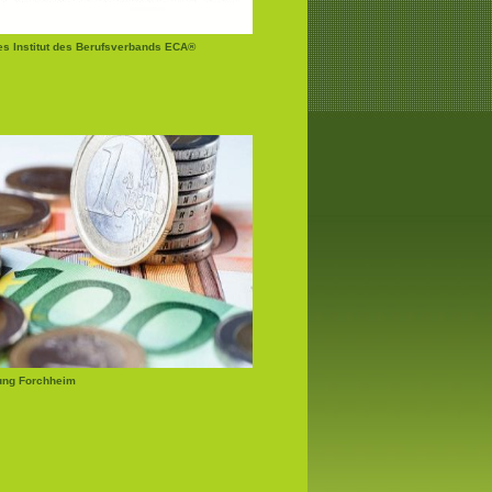
tes Institut des Berufsverbands ECA®
ung Forchheim