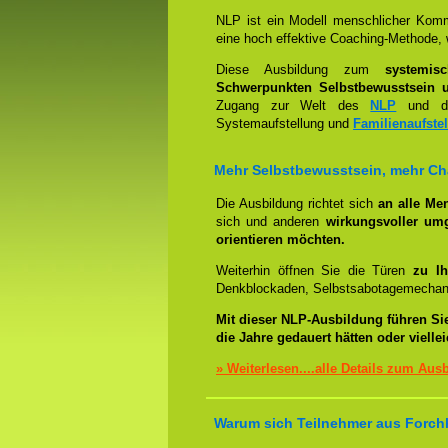
NLP ist ein Modell menschlicher Komm
eine hoch effektive Coaching-Methode, 
Diese Ausbildung zum
systemis
Schwerpunkten Selbstbewusstsein u
Zugang zur Welt des
NLP
und der
Systemaufstellung und
Familienaufste
Mehr Selbstbewusstsein, mehr C
Die Ausbildung richtet sich
an alle Me
sich und anderen
wirkungsvoller um
orientieren möchten.
Weiterhin öffnen Sie die Türen
zu Ih
Denkblockaden, Selbstsabotagemechani
Mit dieser NLP-Ausbildung führen Si
die Jahre gedauert hätten oder viell
» Weiterlesen....alle Details zum Aus
Warum sich Teilnehmer aus Forchh