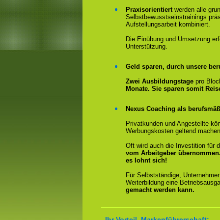
Praxisorientiert
werden alle gru
Selbstbewusstseinstrainings präs
Aufstellungsarbeit kombiniert.
Die Einübung und Umsetzung erfol
Unterstützung.
Geld sparen, durch unsere ber
Zwei Ausbildungstage
pro Bloc
Monate. Sie sparen somit Rei
Nexus Coaching als berufsmäßi
Privatkunden und Angestellte kön
Werbungskosten geltend machen
Oft wird auch die Investition fü
vom Arbeitgeber übernommen
es lohnt sich!
Für Selbstständige, Unternehmer
Weiterbildung eine Betriebsausga
gemacht werden kann.
Ihr Vorteil, Markenführerschaft: