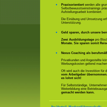
Praxisorientiert
werden alle gru
Selbstbewusstseinstrainings präs
Aufstellungsarbeit kombiniert.
Die Einübung und Umsetzung erfol
Unterstützung.
Geld sparen, durch unsere ber
Zwei Ausbildungstage
pro Bloc
Monate. Sie sparen somit Rei
Nexus Coaching als berufsmäßi
Privatkunden und Angestellte kön
Werbungskosten geltend machen
Oft wird auch die Investition fü
vom Arbeitgeber übernommen
es lohnt sich!
Für Selbstständige, Unternehmer
Weiterbildung eine Betriebsausga
gemacht werden kann.
Ihr Vorteil, Markenführerschaft: