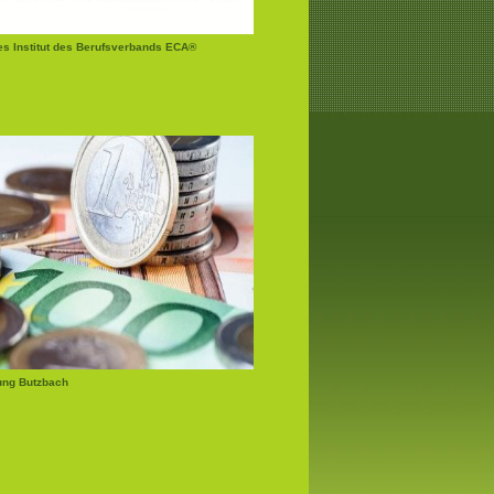
tes Institut des Berufsverbands ECA®
ung Butzbach