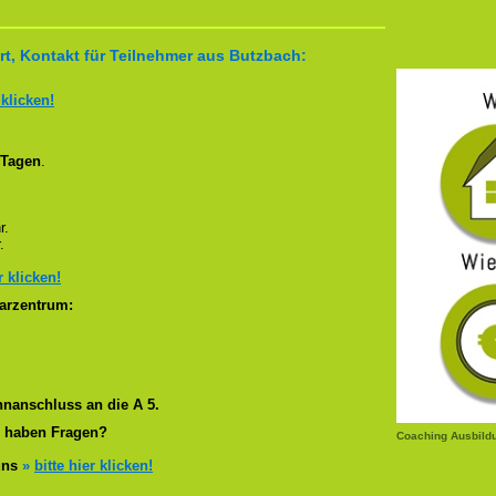
t, Kontakt für Teilnehmer aus Butzbach:
 klicken!
 Tagen
.
r.
.
r klicken!
arzentrum:
nanschluss an die A 5.
r haben Fragen?
Coaching Ausbild
 uns
»
bitte hier klicken!