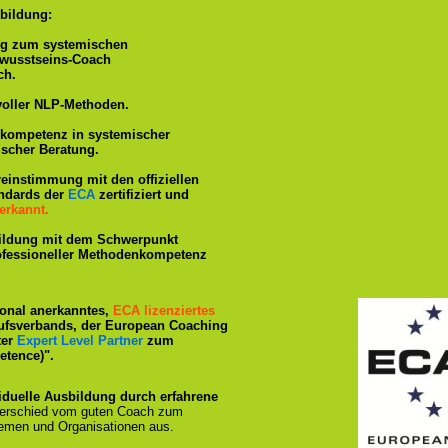
bildung:
ng zum systemischen
ewusstseins-Coach
ch.
voller NLP-Methoden.
hkompetenz in systemischer
ischer Beratung.
reinstimmung mit den offiziellen
andards der
ECA
zertifiziert und
erkannt.
ildung mit dem Schwerpunkt
rofessioneller Methodenkompetenz
tional anerkanntes,
ECA lizenziertes
ufsverbands, der European Coaching
ter
Expert Level Partner
zum
tence)".
iduelle Ausbildung durch erfahrene
terschied vom guten Coach zum
emen und Organisationen aus.