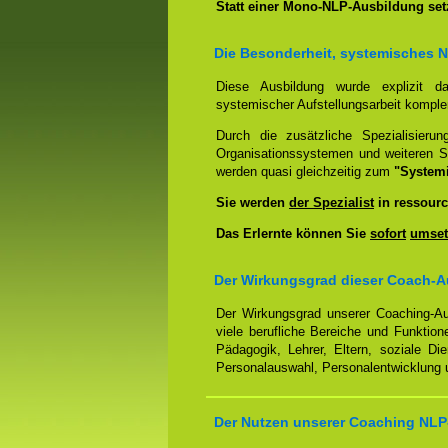
Statt einer Mono-NLP-Ausbildung se
Die Besonderheit, systemisches 
Diese Ausbildung wurde explizit 
systemischer Aufstellungsarbeit kompl
Durch die zusätzliche Spezialisierun
Organisationssystemen und weiteren S
werden quasi gleichzeitig zum
"System
Sie werden
der Spezialist
in ressourc
Das Erlernte können Sie
sofort
umset
Der Wirkungsgrad dieser Coach-A
Der Wirkungsgrad unserer Coaching-Au
viele berufliche Bereiche und Funktion
Pädagogik, Lehrer, Eltern, soziale Di
Personalauswahl, Personalentwicklung u
Der Nutzen unserer Coaching NLP