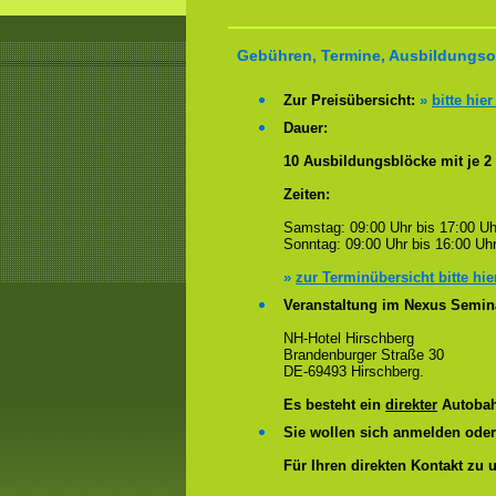
Gebühren, Termine, Ausbildungsor
Zur Preisübersicht:
»
bitte hier
Dauer:
10 Ausbildungsblöcke mit je 2
Zeiten:
Samstag: 09:00 Uhr bis 17:00 Uh
Sonntag: 09:00 Uhr bis 16:00 Uhr
»
zur Terminübersicht bitte hie
Veranstaltung im Nexus Semin
NH-Hotel Hirschberg
Brandenburger Straße 30
DE-69493 Hirschberg.
Es besteht ein
direkter
Autobah
Sie wollen sich anmelden ode
Für Ihren direkten Kontakt zu