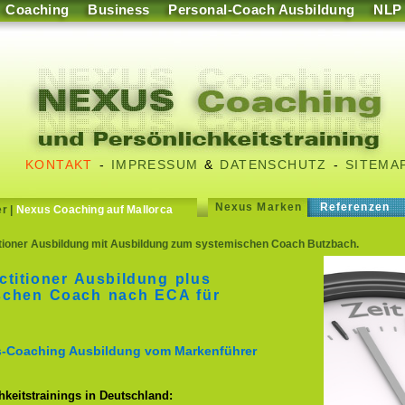
Coaching
Business
Personal-Coach Ausbildung
NLP
KONTAKT
-
IMPRESSUM
&
DATENSCHUTZ
-
SITEMA
Nexus Marken
Referenzen
er
|
Nexus Coaching auf Mallorca
ioner Ausbildung mit Ausbildung zum systemischen Coach Butzbach.
titioner Ausbildung plus
schen Coach nach ECA für
ss-Coaching Ausbildung vom Markenführer
keitstrainings in Deutschland: