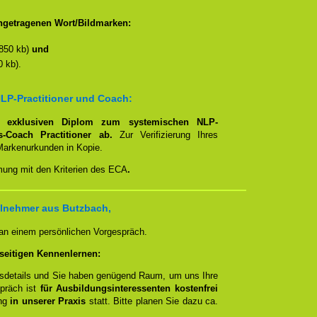
ngetragenen Wort/Bildmarken:
850 kb)
und
 kb).
LP-Practitioner und Coach:
em
exklusiven Diplom zum systemischen NLP-
ns-Coach Practitioner ab.
Zur Verifizierung Ihres
Markenurkunden in Kopie.
mmung mit den Kriterien des ECA
.
ilnehmer aus Butzbach,
 an einem persönlichen Vorgespräch.
seitigen Kennenlernen:
ngsdetails und Sie haben genügend Raum, um uns Ihre
spräch ist
für Ausbildungsinteressenten kostenfrei
ung
in unserer Praxis
statt. Bitte planen Sie dazu ca.