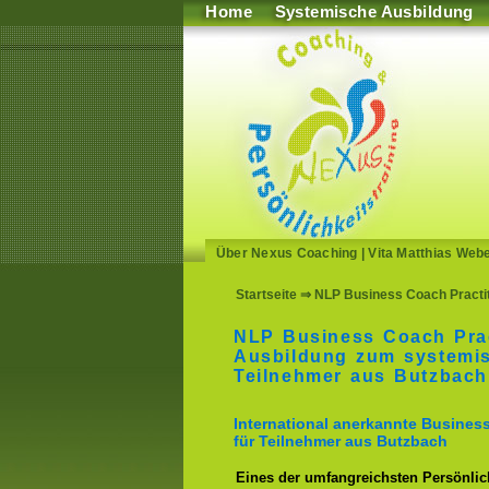
Home
Systemische Ausbildung
Über Nexus Coaching
|
Vita Matthias Web
Startseite
⇒ NLP Business Coach Practit
NLP Business Coach Prac
Ausbildung zum systemi
Teilnehmer aus Butzbach
International anerkannte Busine
für Teilnehmer aus Butzbach
Eines der umfangreichsten Persönlich