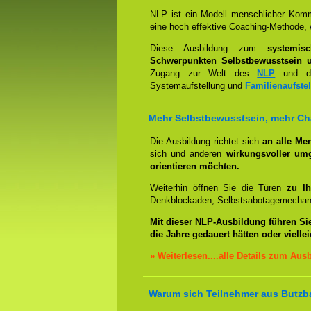
NLP ist ein Modell menschlicher Komm
eine hoch effektive Coaching-Methode, 
Diese Ausbildung zum
systemis
Schwerpunkten Selbstbewusstsein u
Zugang zur Welt des
NLP
und der
Systemaufstellung und
Familienaufste
Mehr Selbstbewusstsein, mehr C
Die Ausbildung richtet sich
an alle Me
sich und anderen
wirkungsvoller um
orientieren möchten.
Weiterhin öffnen Sie die Türen
zu Ih
Denkblockaden, Selbstsabotagemechani
Mit dieser NLP-Ausbildung führen Si
die Jahre gedauert hätten oder viell
» Weiterlesen....alle Details zum Aus
Warum sich Teilnehmer aus Butzba