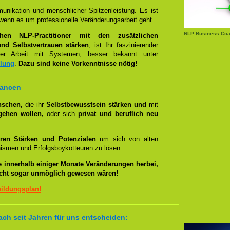
unikation und menschlicher Spitzenleistung. Es ist
wenn es um professionelle Veränderungsarbeit geht.
NLP Business Coac
chen NLP-Practitioner mit den zusätzlichen
nd Selbstvertrauen stärken
, ist Ihr faszinierender
 Arbeit mit Systemen, besser bekannt unter
llung
.
Dazu sind keine Vorkenntnisse nötig!
hancen
nschen,
die ihr
Selbstbewusstsein stärken und
mit
gehen wollen,
oder sich
privat und beruflich neu
ren Stärken und Potenzialen
um sich von alten
smen und Erfolgsboykotteuren zu lösen.
e innerhalb einiger Monate Veränderungen herbei,
eicht sogar unmöglich gewesen wären!
bildungsplan!
ch seit Jahren für uns entscheiden: