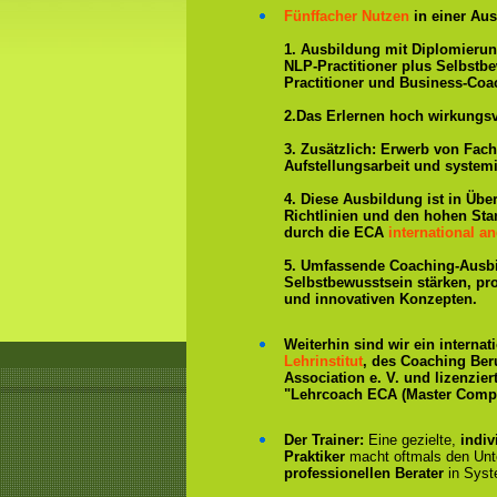
Fünffacher Nutzen
in einer Aus
1. Ausbildung mit Diplomieru
NLP-Practitioner plus Selbstb
Practitioner und Business-Coa
2.Das Erlernen hoch wirkungs
3. Zusätzlich: Erwerb von Fac
Aufstellungsarbeit und system
4. Diese Ausbildung ist in Übe
Richtlinien und den hohen St
durch die ECA
international an
5. Umfassende Coaching-Ausb
Selbstbewusstsein stärken, p
und innovativen Konzepten.
Weiterhin sind wir ein interna
Lehrinstitut
, des Coaching Ber
Association e. V. und lizenzier
"Lehrcoach ECA (Master Compe
Der Trainer:
Eine gezielte,
indiv
Praktiker
macht oftmals den Un
professionellen Berater
in Syst