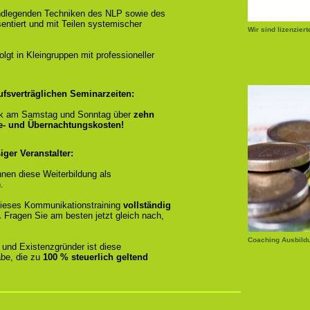
ndlegenden Techniken des NLP sowie des
entiert und mit Teilen systemischer
Wir sind lizenzier
gt in Kleingruppen mit professioneller
ufsverträglichen Seminarzeiten:
k am Samstag und Sonntag über
zehn
se- und Übernachtungskosten!
ger Veranstalter:
nen diese Weiterbildung als
.
r dieses Kommunikationstraining
vollständig
.
Fragen Sie am besten jetzt gleich nach,
Coaching Ausbild
 und Existenzgründer ist diese
be, die zu
100 % steuerlich geltend