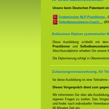
Unsere beim Deutschen Patentamt ei
Systemischer NLP-Practitioner..
(
Selbstbewusstseins-Coach....
(850
Exklusives Diplom systemischer N
Diese Ausbildung schließt mit d
Practitioner
und
Selbstbewusstsei
Abschlussdiploms erhalten Sie unsere 
Die Diplomierung erfolgt in Übereinsti
Zulassungsvoraussetzung, für Te
für diese Ausbildung ist eine Teilnahme
Dieses Vorgespräch dient zum gegen
Wir informieren Sie über alle Ausbildu
eigenen Fragen zu stellen. Das Vorge
und findet nach individueller Vereinbar
60 Minuten Zeit ein.