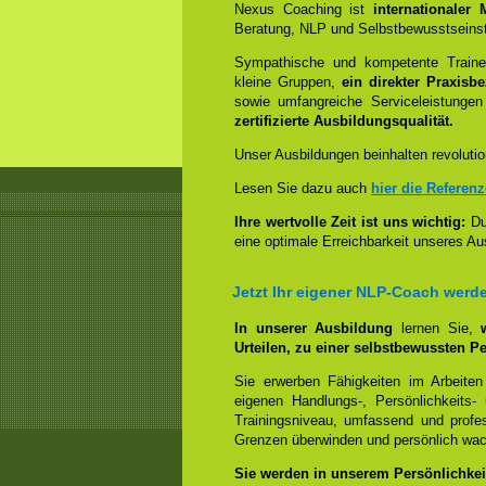
Nexus Coaching ist
internationaler
Beratung, NLP und Selbstbewusstseinst
Sympathische und kompetente Trainer
kleine Gruppen,
ein direkter Praxisb
sowie umfangreiche Serviceleistungen
zertifizierte Ausbildungsqualität.
Unser Ausbildungen beinhalten revolutio
Lesen Sie dazu auch
hier die Referen
Ihre wertvolle Zeit ist uns wichtig:
Dur
eine optimale Erreichbarkeit unseres Au
Jetzt Ihr eigener NLP-Coach werd
In unserer Ausbildung
lernen Sie,
Urteilen, zu einer selbstbewussten Pe
Sie erwerben Fähigkeiten im Arbeiten
eigenen Handlungs-, Persönlichkeits
Trainingsniveau, umfassend und profes
Grenzen überwinden und persönlich wa
Sie werden in unserem Persönlichkeit