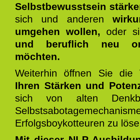
Selbstbewusstsein stärk
sich und anderen
wirku
umgehen wollen,
oder s
und beruflich neu ori
möchten.
Weiterhin öffnen Sie di
Ihren Stärken und Potenz
sich von alten Denkbl
Selbstsabotagemechani
Erfolgsboykotteuren zu löse
Mit dieser NLP-Ausbildu