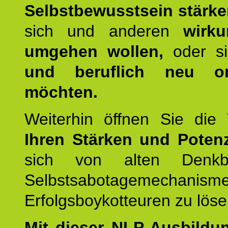
Selbstbewusstsein stärk
sich und anderen
wirku
umgehen wollen,
oder s
und beruflich neu ori
möchten.
Weiterhin öffnen Sie di
Ihren Stärken und Potenz
sich von alten Denkbl
Selbstsabotagemechani
Erfolgsboykotteuren zu löse
Mit dieser NLP-Ausbildu