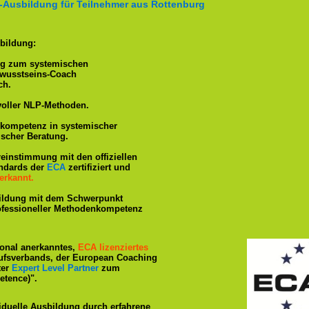
-Ausbildung für Teilnehmer aus Rottenburg
bildung:
ng zum systemischen
ewusstseins-Coach
ch.
voller NLP-Methoden.
hkompetenz in systemischer
ischer Beratung.
reinstimmung mit den offiziellen
andards der
ECA
zertifiziert und
erkannt.
ildung mit dem Schwerpunkt
rofessioneller Methodenkompetenz
tional anerkanntes,
ECA lizenziertes
ufsverbands, der European Coaching
ter
Expert Level Partner
zum
tence)".
iduelle Ausbildung durch erfahrene