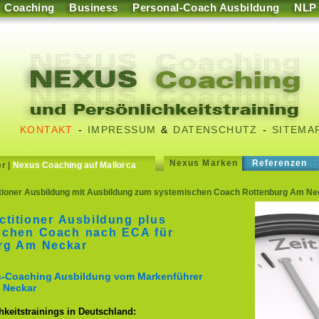
Coaching
Business
Personal-Coach Ausbildung
NLP
KONTAKT
-
IMPRESSUM
&
DATENSCHUTZ
-
SITEMA
Nexus Marken
Referenzen
er
|
Nexus Coaching auf Mallorca
ioner Ausbildung mit Ausbildung zum systemischen Coach Rottenburg Am Ne
titioner Ausbildung plus
schen Coach nach ECA für
urg Am Neckar
ss-Coaching Ausbildung vom Markenführer
 Neckar
keitstrainings in Deutschland: