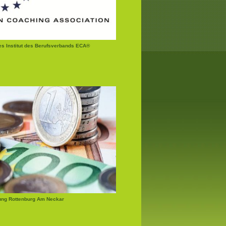
tes Institut des Berufsverbands ECA®
ung Rottenburg Am Neckar