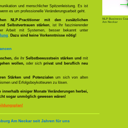
unikation und menschlicher Spitzenleistung. Es ist
wenn es um professionelle Veränderungsarbeit geht.
NLP Business Coac
chen NLP-Practitioner mit den zusätzlichen
Am Neckar
nd Selbstvertrauen stärken
, ist Ihr faszinierender
 Arbeit mit Systemen, besser bekannt unter
llung
.
Dazu sind keine Vorkenntnisse nötig!
hancen
nschen,
die ihr
Selbstbewusstsein stärken und
mit
gehen wollen,
oder sich
privat und beruflich neu
ren Stärken und Potenzialen
um sich von alten
smen und Erfolgsboykotteuren zu lösen.
e innerhalb einiger Monate Veränderungen herbei,
eicht sogar unmöglich gewesen wären!
bildungsplan!
burg Am Neckar seit Jahren für uns