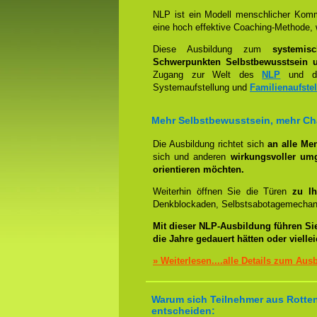
NLP ist ein Modell menschlicher Komm
eine hoch effektive Coaching-Methode, 
Diese Ausbildung zum
systemis
Schwerpunkten Selbstbewusstsein u
Zugang zur Welt des
NLP
und der
Systemaufstellung und
Familienaufste
Mehr Selbstbewusstsein, mehr C
Die Ausbildung richtet sich
an alle Me
sich und anderen
wirkungsvoller um
orientieren möchten.
Weiterhin öffnen Sie die Türen
zu Ih
Denkblockaden, Selbstsabotagemechani
Mit dieser NLP-Ausbildung führen Si
die Jahre gedauert hätten oder viell
» Weiterlesen....alle Details zum Aus
Warum sich Teilnehmer aus Rotten
entscheiden: