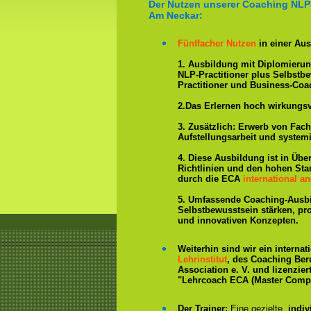
Der Nutzen unserer Coaching NLP
Am Neckar:
Fünffacher Nutzen
in einer Aus
1. Ausbildung mit Diplomieru
NLP-Practitioner plus Selbstb
Practitioner und Business-Coa
2.Das Erlernen hoch wirkungs
3. Zusätzlich: Erwerb von Fac
Aufstellungsarbeit und system
4. Diese Ausbildung ist in Übe
Richtlinien und den hohen St
durch die ECA
international an
5. Umfassende Coaching-Ausb
Selbstbewusstsein stärken, p
und innovativen Konzepten.
Weiterhin sind wir ein interna
Lehrinstitut
, des Coaching Ber
Association e. V. und lizenzier
"Lehrcoach ECA (Master Compe
Der Trainer:
Eine gezielte,
indiv