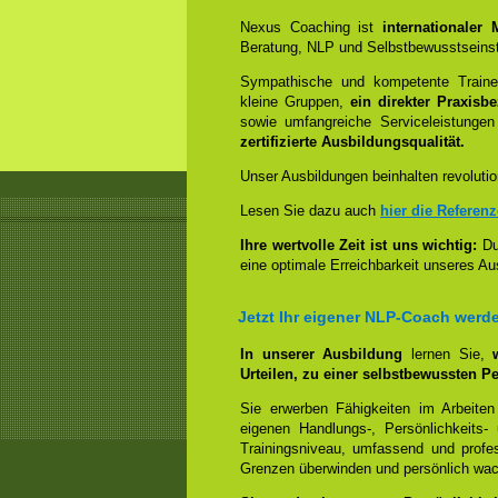
Nexus Coaching ist
internationaler
Beratung, NLP und Selbstbewusstseinst
Sympathische und kompetente Trainer
kleine Gruppen,
ein direkter Praxisb
sowie umfangreiche Serviceleistungen
zertifizierte Ausbildungsqualität.
Unser Ausbildungen beinhalten revolutio
Lesen Sie dazu auch
hier die Referen
Ihre wertvolle Zeit ist uns wichtig:
Dur
eine optimale Erreichbarkeit unseres Au
Jetzt Ihr eigener NLP-Coach werd
In unserer Ausbildung
lernen Sie,
Urteilen, zu einer selbstbewussten Pe
Sie erwerben Fähigkeiten im Arbeiten
eigenen Handlungs-, Persönlichkeits
Trainingsniveau, umfassend und profes
Grenzen überwinden und persönlich wa