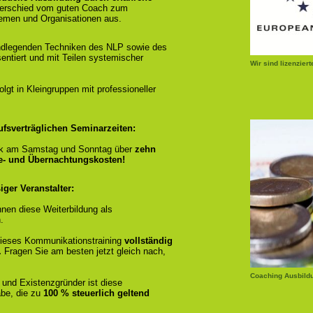
terschied vom guten Coach zum
emen und Organisationen aus.
ndlegenden Techniken des NLP sowie des
entiert und mit Teilen systemischer
Wir sind lizenzier
gt in Kleingruppen mit professioneller
ufsverträglichen Seminarzeiten:
k am Samstag und Sonntag über
zehn
se- und Übernachtungskosten!
ger Veranstalter:
nen diese Weiterbildung als
.
r dieses Kommunikationstraining
vollständig
.
Fragen Sie am besten jetzt gleich nach,
Coaching Ausbild
 und Existenzgründer ist diese
be, die zu
100 % steuerlich geltend