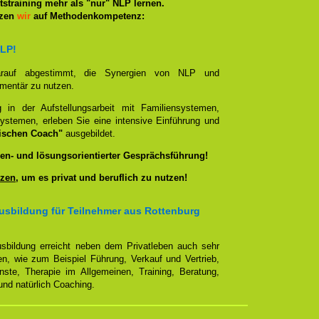
straining mehr als "nur" NLP lernen.
tzen
wir
auf Methodenkompetenz:
NLP!
darauf abgestimmt, die Synergien von NLP und
ementär zu nutzen.
g in der Aufstellungsarbeit mit Familiensystemen,
ystemen, erleben Sie eine intensive Einführung und
ischen Coach"
ausgebildet.
en- und lösungsorientierter Gesprächsführung!
zen
, um es privat und beruflich zu nutzen!
usbildung für Teilnehmer aus Rottenburg
sbildung erreicht neben dem Privatleben auch sehr
en, wie zum Beispiel Führung, Verkauf und Vertrieb,
enste, Therapie im Allgemeinen, Training, Beratung,
nd natürlich Coaching.