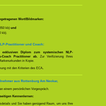
ngetragenen Wort/Bildmarken:
850 kb)
und
 kb).
LP-Practitioner und Coach:
em
exklusiven Diplom zum systemischen NLP-
ns-Coach Practitioner ab.
Zur Verifizierung Ihres
Markenurkunden in Kopie.
mmung mit den Kriterien des ECA
.
ilnehmer aus Rottenburg Am Neckar,
 an einem persönlichen Vorgespräch.
seitigen Kennenlernen:
ngsdetails und Sie haben genügend Raum, um uns Ihre