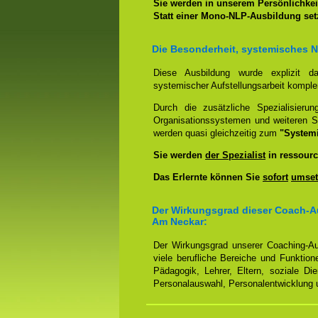
Sie werden in unserem Persönlichkeit
Statt einer Mono-NLP-Ausbildung se
Die Besonderheit, systemisches 
Diese Ausbildung wurde explizit 
systemischer Aufstellungsarbeit kompl
Durch die zusätzliche Spezialisierun
Organisationssystemen und weiteren S
werden quasi gleichzeitig zum
"System
Sie werden
der Spezialist
in ressourc
Das Erlernte können Sie
sofort
umset
Der Wirkungsgrad dieser Coach-A
Am Neckar:
Der Wirkungsgrad unserer Coaching-Au
viele berufliche Bereiche und Funktion
Pädagogik, Lehrer, Eltern, soziale Di
Personalauswahl, Personalentwicklung u