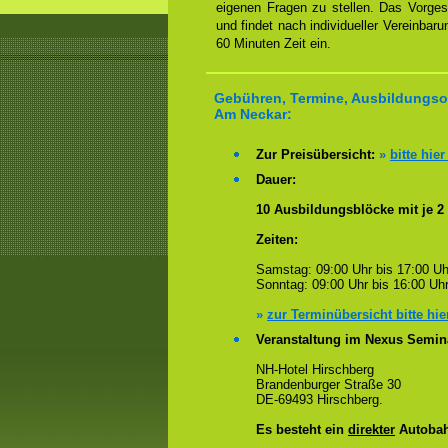
eigenen Fragen zu stellen. Das Vorge
und findet nach individueller Vereinbar
60 Minuten Zeit ein.
Gebühren, Termine, Ausbildungsor
Am Neckar:
Zur Preisübersicht:
»
bitte hier
Dauer:
10 Ausbildungsblöcke mit je 2
Zeiten:
Samstag: 09:00 Uhr bis 17:00 Uh
Sonntag: 09:00 Uhr bis 16:00 Uhr
»
zur Terminübersicht bitte hie
Veranstaltung im Nexus Semin
NH-Hotel Hirschberg
Brandenburger Straße 30
DE-69493 Hirschberg.
Es besteht ein
direkter
Autobah