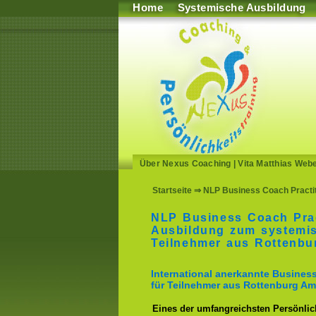
Home
Systemische Ausbildung
Über Nexus Coaching
|
Vita Matthias Web
Startseite
⇒ NLP Business Coach Practit
NLP Business Coach Prac
Ausbildung zum systemi
Teilnehmer aus Rottenb
International anerkannte Busine
für Teilnehmer aus Rottenburg Am
Eines der umfangreichsten Persönlich