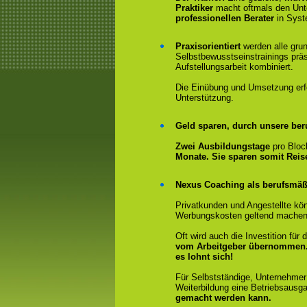
Praktiker
macht oftmals den Un
professionellen Berater
in Syst
Praxisorientiert
werden alle gru
Selbstbewusstseinstrainings präs
Aufstellungsarbeit kombiniert.
Die Einübung und Umsetzung erfol
Unterstützung.
Geld sparen, durch unsere ber
Zwei Ausbildungstage
pro Bloc
Monate. Sie sparen somit Rei
Nexus Coaching als berufsmäßi
Privatkunden und Angestellte kön
Werbungskosten geltend machen
Oft wird auch die Investition fü
vom Arbeitgeber übernommen
es lohnt sich!
Für Selbstständige, Unternehmer
Weiterbildung eine Betriebsausga
gemacht werden kann.