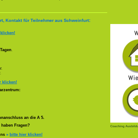
t, Kontakt für Teilnehmer aus Schweinfurt:
 klicken!
 Tagen
.
r.
.
r klicken!
arzentrum:
nanschluss an die A 5.
r haben Fragen?
Coaching Ausbild
 uns
»
bitte hier klicken!