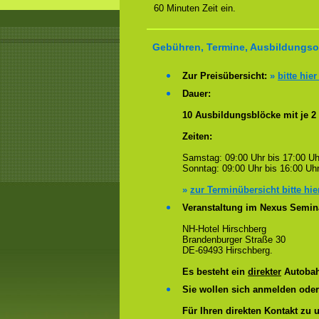
60 Minuten Zeit ein.
Gebühren, Termine, Ausbildungsor
Zur Preisübersicht:
»
bitte hier
Dauer:
10 Ausbildungsblöcke mit je 2
Zeiten:
Samstag: 09:00 Uhr bis 17:00 Uh
Sonntag: 09:00 Uhr bis 16:00 Uhr
»
zur Terminübersicht bitte hie
Veranstaltung im Nexus Semin
NH-Hotel Hirschberg
Brandenburger Straße 30
DE-69493 Hirschberg.
Es besteht ein
direkter
Autobah
Sie wollen sich anmelden ode
Für Ihren direkten Kontakt zu