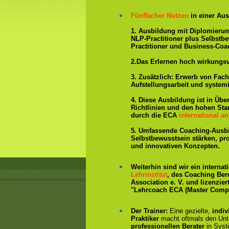
Fünffacher Nutzen
in einer Aus
1. Ausbildung mit Diplomieru
NLP-Practitioner plus Selbstb
Practitioner und Business-Coa
2.Das Erlernen hoch wirkungs
3. Zusätzlich: Erwerb von Fac
Aufstellungsarbeit und system
4. Diese Ausbildung ist in Übe
Richtlinien und den hohen St
durch die ECA
international an
5. Umfassende Coaching-Ausb
Selbstbewusstsein stärken, p
und innovativen Konzepten.
Weiterhin sind wir ein interna
Lehrinstitut
, des Coaching Ber
Association e. V. und lizenzier
"Lehrcoach ECA (Master Compe
Der Trainer:
Eine gezielte,
indiv
Praktiker
macht oftmals den Un
professionellen Berater
in Syst