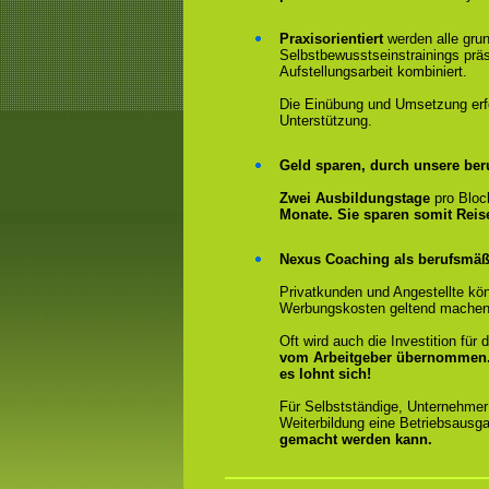
Praxisorientiert
werden alle gru
Selbstbewusstseinstrainings präs
Aufstellungsarbeit kombiniert.
Die Einübung und Umsetzung erfol
Unterstützung.
Geld sparen, durch unsere ber
Zwei Ausbildungstage
pro Bloc
Monate. Sie sparen somit Rei
Nexus Coaching als berufsmäßi
Privatkunden und Angestellte kön
Werbungskosten geltend machen
Oft wird auch die Investition fü
vom Arbeitgeber übernommen
es lohnt sich!
Für Selbstständige, Unternehmer
Weiterbildung eine Betriebsausga
gemacht werden kann.