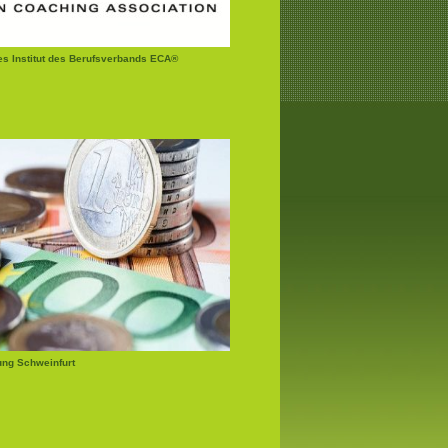
tes Institut des Berufsverbands ECA®
ung Schweinfurt