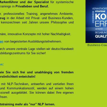
 Markenführer und der Spezialist
für systemische
rainings in
Privatleben und Beruf.
, professionelles Training, angenehmes Ambiente,
ezug
in der Arbeit mit Privat- und Business-Kunden,
 kennzeichnen seit Jahren unsere Philosophie und
näre, innovative Konzepte mit hoher Nachhaltigkeit.
zen
von begeisterten Ausbildungsteilnehmern.
Business-Coac
ch unsere zentrale Lage stellen wir deutschlandweit
sbildungszentrums für Sie sicher!
en:
wie Sie sich frei und unabhängig von fremden
rsönlichkeit entwickeln!
 mit NLP-Techniken, entwerfen und vertiefen Ihren
- und Kommunikationsstil, werden auf einem hohen
sionell ausgebildet. Sie können dabei Ihre eigenen
chsen.
straining mehr als "nur" NLP lernen.