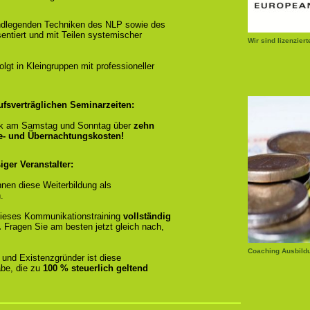
ndlegenden Techniken des NLP sowie des
entiert und mit Teilen systemischer
Wir sind lizenzier
gt in Kleingruppen mit professioneller
ufsverträglichen Seminarzeiten:
k am Samstag und Sonntag über
zehn
se- und Übernachtungskosten!
ger Veranstalter:
nen diese Weiterbildung als
.
r dieses Kommunikationstraining
vollständig
.
Fragen Sie am besten jetzt gleich nach,
Coaching Ausbild
 und Existenzgründer ist diese
be, die zu
100 % steuerlich geltend