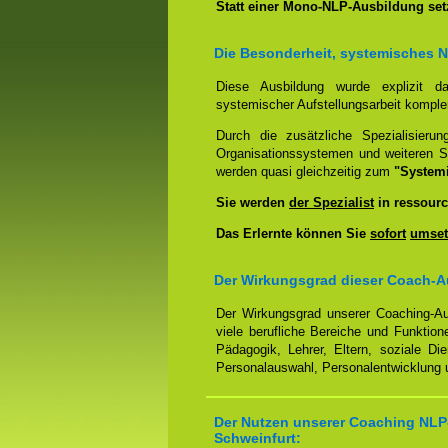
Statt einer Mono-NLP-Ausbildung se
Die Besonderheit, systemisches 
Diese Ausbildung wurde explizit 
systemischer Aufstellungsarbeit kompl
Durch die zusätzliche Spezialisierun
Organisationssystemen und weiteren S
werden quasi gleichzeitig zum
"System
Sie werden
der Spezialist
in ressourc
Das Erlernte können Sie
sofort
umset
Der Wirkungsgrad dieser Coach-Au
Der Wirkungsgrad unserer Coaching-Au
viele berufliche Bereiche und Funktion
Pädagogik, Lehrer, Eltern, soziale Di
Personalauswahl, Personalentwicklung u
Der Nutzen unserer Coaching NLP
Schweinfurt: