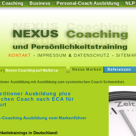
Coaching
Business
Personal-Coach Ausbildung
NLP
KONTAKT
-
IMPRESSUM
&
DATENSCHUTZ
-
SITEMA
Nexus Marken
Referenzen
er
|
Nexus Coaching auf Mallorca
ioner Ausbildung mit Ausbildung zum systemischen Coach Schweinfurt.
titioner Ausbildung plus
schen Coach nach ECA für
urt
ss-Coaching Ausbildung vom Markenführer
keitstrainings in Deutschland: