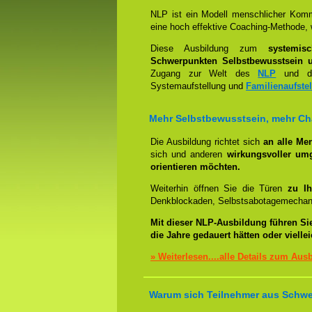
NLP ist ein Modell menschlicher Komm
eine hoch effektive Coaching-Methode, 
Diese Ausbildung zum
systemis
Schwerpunkten Selbstbewusstsein u
Zugang zur Welt des
NLP
und der
Systemaufstellung und
Familienaufste
Mehr Selbstbewusstsein, mehr C
Die Ausbildung richtet sich
an alle Me
sich und anderen
wirkungsvoller um
orientieren möchten.
Weiterhin öffnen Sie die Türen
zu Ih
Denkblockaden, Selbstsabotagemechani
Mit dieser NLP-Ausbildung führen Si
die Jahre gedauert hätten oder viell
» Weiterlesen....alle Details zum Aus
Warum sich Teilnehmer aus Schwei