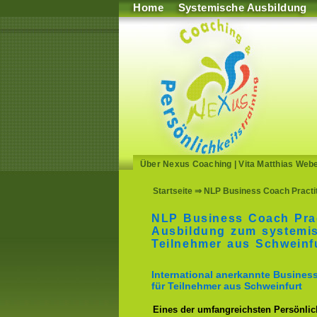
Home
Systemische Ausbildung
Über Nexus Coaching
|
Vita Matthias Web
Startseite
⇒ NLP Business Coach Practit
NLP Business Coach Prac
Ausbildung zum systemi
Teilnehmer aus Schweinf
International anerkannte Busine
für Teilnehmer aus Schweinfurt
Eines der umfangreichsten Persönlich