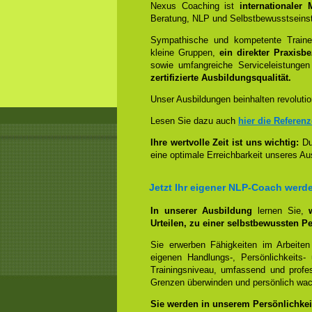
Nexus Coaching ist
internationaler
Beratung, NLP und Selbstbewusstseinst
Sympathische und kompetente Trainer
kleine Gruppen,
ein direkter Praxisb
sowie umfangreiche Serviceleistungen
zertifizierte Ausbildungsqualität.
Unser Ausbildungen beinhalten revolutio
Lesen Sie dazu auch
hier die Referen
Ihre wertvolle Zeit ist uns wichtig:
Dur
eine optimale Erreichbarkeit unseres Au
Jetzt Ihr eigener NLP-Coach werd
In unserer Ausbildung
lernen Sie,
Urteilen, zu einer selbstbewussten Pe
Sie erwerben Fähigkeiten im Arbeiten
eigenen Handlungs-, Persönlichkeits
Trainingsniveau, umfassend und profes
Grenzen überwinden und persönlich wa
Sie werden in unserem Persönlichkeit