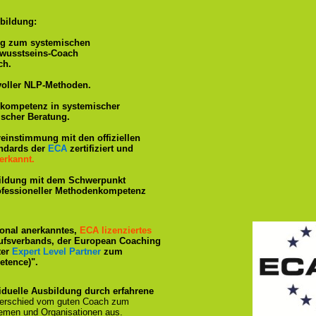
bildung:
ng zum systemischen
ewusstseins-Coach
ch.
voller NLP-Methoden.
hkompetenz in systemischer
ischer Beratung.
reinstimmung mit den offiziellen
andards der
ECA
zertifiziert und
erkannt.
ildung mit dem Schwerpunkt
rofessioneller Methodenkompetenz
tional anerkanntes,
ECA lizenziertes
ufsverbands, der European Coaching
ter
Expert Level Partner
zum
tence)".
iduelle Ausbildung durch erfahrene
terschied vom guten Coach zum
emen und Organisationen aus.