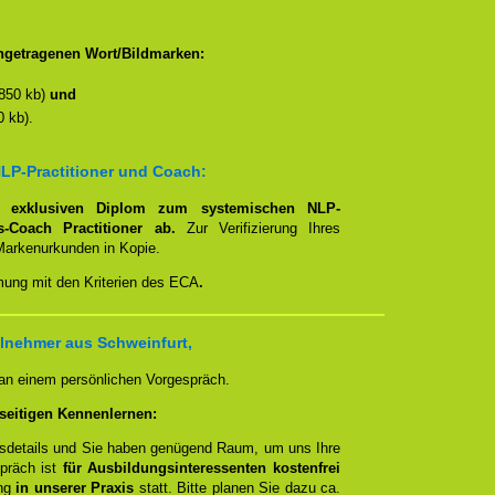
ngetragenen Wort/Bildmarken:
850 kb)
und
 kb).
LP-Practitioner und Coach:
em
exklusiven Diplom zum systemischen NLP-
ns-Coach Practitioner ab.
Zur Verifizierung Ihres
Markenurkunden in Kopie.
mmung mit den Kriterien des ECA
.
lnehmer aus Schweinfurt,
 an einem persönlichen Vorgespräch.
seitigen Kennenlernen:
ngsdetails und Sie haben genügend Raum, um uns Ihre
spräch ist
für Ausbildungsinteressenten kostenfrei
ung
in unserer Praxis
statt. Bitte planen Sie dazu ca.