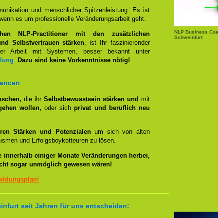
unikation und menschlicher Spitzenleistung. Es ist
wenn es um professionelle Veränderungsarbeit geht.
NLP Business Coac
chen NLP-Practitioner mit den zusätzlichen
Schweinfurt
nd Selbstvertrauen stärken
, ist Ihr faszinierender
 Arbeit mit Systemen, besser bekannt unter
llung
.
Dazu sind keine Vorkenntnisse nötig!
hancen
nschen,
die ihr
Selbstbewusstsein stärken und
mit
gehen wollen,
oder sich
privat und beruflich neu
ren Stärken und Potenzialen
um sich von alten
smen und Erfolgsboykotteuren zu lösen.
e innerhalb einiger Monate Veränderungen herbei,
eicht sogar unmöglich gewesen wären!
bildungsplan!
nfurt seit Jahren für uns entscheiden: