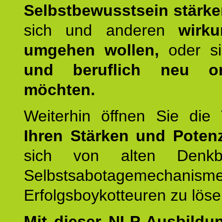
Selbstbewusstsein stärk
sich und anderen
wirku
umgehen wollen,
oder s
und beruflich neu ori
möchten.
Weiterhin öffnen Sie di
Ihren Stärken und Potenz
sich von alten Denkbl
Selbstsabotagemechani
Erfolgsboykotteuren zu löse
Mit dieser NLP-Ausbildu