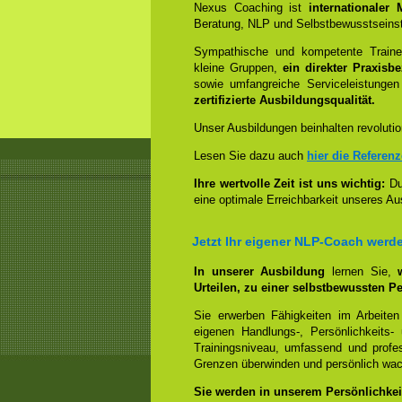
Nexus Coaching ist
internationaler
Beratung, NLP und Selbstbewusstseinst
Sympathische und kompetente Trainer
kleine Gruppen,
ein direkter Praxisb
sowie umfangreiche Serviceleistungen
zertifizierte Ausbildungsqualität.
Unser Ausbildungen beinhalten revolutio
Lesen Sie dazu auch
hier die Referen
Ihre wertvolle Zeit ist uns wichtig:
Dur
eine optimale Erreichbarkeit unseres Au
Jetzt Ihr eigener NLP-Coach werd
In unserer Ausbildung
lernen Sie,
Urteilen, zu einer selbstbewussten Pe
Sie erwerben Fähigkeiten im Arbeiten
eigenen Handlungs-, Persönlichkeits
Trainingsniveau, umfassend und profes
Grenzen überwinden und persönlich wa
Sie werden in unserem Persönlichkeit