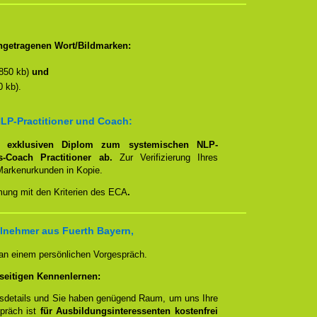
ngetragenen Wort/Bildmarken:
850 kb)
und
 kb).
LP-Practitioner und Coach:
em
exklusiven Diplom zum systemischen NLP-
ns-Coach Practitioner ab.
Zur Verifizierung Ihres
Markenurkunden in Kopie.
mmung mit den Kriterien des ECA
.
lnehmer aus Fuerth Bayern,
 an einem persönlichen Vorgespräch.
seitigen Kennenlernen:
ngsdetails und Sie haben genügend Raum, um uns Ihre
spräch ist
für Ausbildungsinteressenten kostenfrei