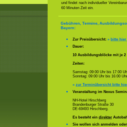
und findet nach individueller Vereinbar
60 Minuten Zeit ein.
Gebühren, Termine, Ausbildungsor
Bayern:
Zur Preisübersicht:
»
bitte hier
Dauer:
10 Ausbildungsblöcke mit je 2
Zeiten:
Samstag: 09:00 Uhr bis 17:00 Uh
Sonntag: 09:00 Uhr bis 16:00 Uhr
»
zur Terminübersicht bitte hie
Veranstaltung im Nexus Semin
NH-Hotel Hirschberg
Brandenburger Straße 30
DE-69493 Hirschberg.
Es besteht ein
direkter
Autobah
Sie wollen sich anmelden ode