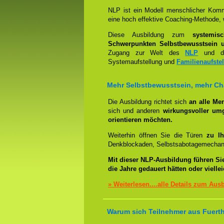
NLP ist ein Modell menschlicher Komm
eine hoch effektive Coaching-Methode, 
Diese Ausbildung zum
systemis
Schwerpunkten Selbstbewusstsein u
Zugang zur Welt des
NLP
und der
Systemaufstellung und
Familienaufste
Mehr Selbstbewusstsein, mehr C
Die Ausbildung richtet sich
an alle Me
sich und anderen
wirkungsvoller um
orientieren möchten.
Weiterhin öffnen Sie die Türen
zu Ih
Denkblockaden, Selbstsabotagemechani
Mit dieser NLP-Ausbildung führen Si
die Jahre gedauert hätten oder viell
» Weiterlesen....alle Details zum Aus
Warum sich Teilnehmer aus Fuerth