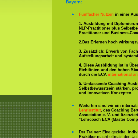
Bayern:
Fünffacher Nutzen
in einer Aus
1. Ausbildung mit Diplomieru
NLP-Practitioner plus Selbstb
Practitioner und Business-Coa
2.Das Erlernen hoch wirkungs
3. Zusätzlich: Erwerb von Fac
Aufstellungsarbeit und system
4. Diese Ausbildung ist in Übe
Richtlinien und den hohen St
durch die ECA
international an
5. Umfassende Coaching-Ausb
Selbstbewusstsein stärken, p
und innovativen Konzepten.
Weiterhin sind wir ein interna
Lehrinstitut
, des Coaching Ber
Association e. V. und lizenzier
"Lehrcoach ECA (Master Compe
Der Trainer:
Eine gezielte,
indiv
Praktiker
macht oftmals den Un