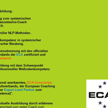
bildung:
ng zum systemischen
ewusstseins-Coach
ch.
voller NLP-Methoden.
hkompetenz in systemischer
ischer Beratung.
reinstimmung mit den offiziellen
andards der
ECA
zertifiziert und
erkannt.
ildung mit dem Schwerpunkt
rofessioneller Methodenkompetenz
tional anerkanntes,
ECA lizenziertes
ufsverbands, der European Coaching
ter
Expert Level Partner
zum
tence)".
iduelle Ausbildung durch erfahrene
terschied vom guten Coach zum