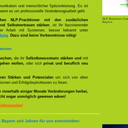
unikation und menschlicher Spitzenleistung. Es ist
wenn es um professionelle Veränderungsarbeit geht.
NLP Business Coac
chen NLP-Practitioner mit den zusätzlichen
Bayern
nd Selbstvertrauen stärken
, ist Ihr faszinierender
 Arbeit mit Systemen, besser bekannt unter
llung
.
Dazu sind keine Vorkenntnisse nötig!
hancen
nschen,
die ihr
Selbstbewusstsein stärken und
mit
gehen wollen,
oder sich
privat und beruflich neu
ren Stärken und Potenzialen
um sich von alten
smen und Erfolgsboykotteuren zu lösen.
e innerhalb einiger Monate Veränderungen herbei,
eicht sogar unmöglich gewesen wären!
bildungsplan!
 Bayern seit Jahren für uns entscheiden: