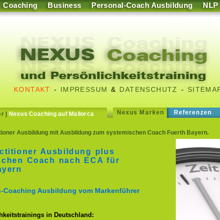
Coaching
Business
Personal-Coach Ausbildung
NLP
KONTAKT
-
IMPRESSUM
&
DATENSCHUTZ
-
SITEMA
Nexus Marken
Referenzen
er
|
Nexus Coaching auf Mallorca
ioner Ausbildung mit Ausbildung zum systemischen Coach Fuerth Bayern.
titioner Ausbildung plus
schen Coach nach ECA für
ayern
ss-Coaching Ausbildung vom Markenführer
keitstrainings in Deutschland: