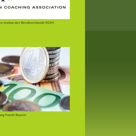
tes Institut des Berufsverbands ECA®
ung Fuerth Bayern