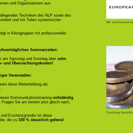
emen und Organisationen aus.
ndlegenden Techniken des NLP sowie des
entiert und mit Teilen systemischer
Wir sind lizenzier
gt in Kleingruppen mit professioneller
ufsverträglichen Seminarzeiten:
k am Samstag und Sonntag über
zehn
se- und Übernachtungskosten!
ger Veranstalter:
nen diese Weiterbildung als
.
r dieses Kommunikationstraining
vollständig
.
Fragen Sie am besten jetzt gleich nach,
Coaching Ausbild
 und Existenzgründer ist diese
be, die zu
100 % steuerlich geltend