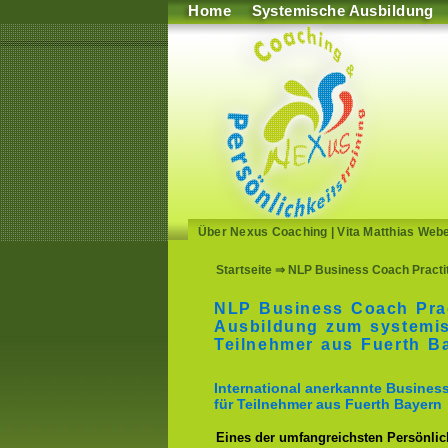
Home
Systemische Ausbildung
Über Nexus Coaching
|
Vita Matthias Web
Startseite
⇒ NLP Business Coach Practit
NLP Business Coach Prac
Ausbildung zum systemi
Teilnehmer aus Fuerth B
International anerkannte Busine
für Teilnehmer aus Fuerth Bayern
Eines der umfangreichsten Persönlich