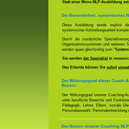
Statt einer Mono-NLP-Ausbildung se
Die Besonderheit, systemisches 
Diese Ausbildung wurde explizit 
systemischer Aufstellungsarbeit kompl
Durch die zusätzliche Spezialisierun
Organisationssystemen und weiteren S
werden quasi gleichzeitig zum
"System
Sie werden
der Spezialist
in ressourc
Das Erlernte können Sie
sofort
umset
Der Wirkungsgrad dieser Coach-Au
Bayern:
Der Wirkungsgrad unserer Coaching-Au
viele berufliche Bereiche und Funktion
Pädagogik, Lehrer, Eltern, soziale Di
Personalauswahl, Personalentwicklung u
Der Nutzen unserer Coaching NLP