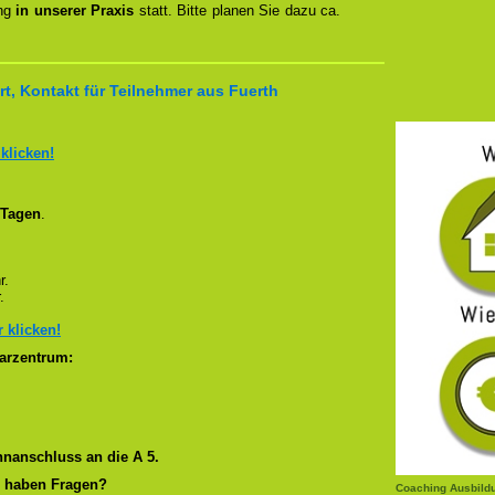
ung
in unserer Praxis
statt. Bitte planen Sie dazu ca.
t, Kontakt für Teilnehmer aus Fuerth
 klicken!
 Tagen
.
r.
.
r klicken!
arzentrum:
nanschluss an die A 5.
r haben Fragen?
Coaching Ausbild