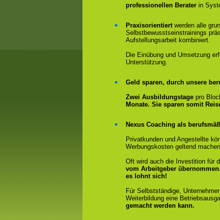
professionellen Berater
in Syst
Praxisorientiert
werden alle gru
Selbstbewusstseinstrainings präs
Aufstellungsarbeit kombiniert.
Die Einübung und Umsetzung erfol
Unterstützung.
Geld sparen, durch unsere ber
Zwei Ausbildungstage
pro Bloc
Monate. Sie sparen somit Rei
Nexus Coaching als berufsmäßi
Privatkunden und Angestellte kön
Werbungskosten geltend machen
Oft wird auch die Investition fü
vom Arbeitgeber übernommen
es lohnt sich!
Für Selbstständige, Unternehmer
Weiterbildung eine Betriebsausga
gemacht werden kann.