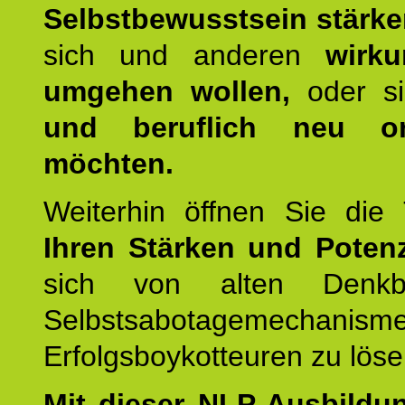
Selbstbewusstsein stärk
sich und anderen
wirku
umgehen wollen,
oder s
und beruflich neu ori
möchten.
Weiterhin öffnen Sie di
Ihren Stärken und Potenz
sich von alten Denkbl
Selbstsabotagemechani
Erfolgsboykotteuren zu löse
Mit dieser NLP-Ausbildu