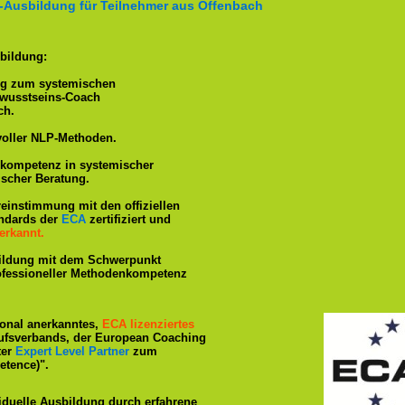
-Ausbildung für Teilnehmer aus Offenbach
bildung:
ng zum systemischen
ewusstseins-Coach
ch.
voller NLP-Methoden.
hkompetenz in systemischer
ischer Beratung.
reinstimmung mit den offiziellen
andards der
ECA
zertifiziert und
erkannt.
ildung mit dem Schwerpunkt
rofessioneller Methodenkompetenz
tional anerkanntes,
ECA lizenziertes
ufsverbands, der European Coaching
ter
Expert Level Partner
zum
tence)".
iduelle Ausbildung durch erfahrene