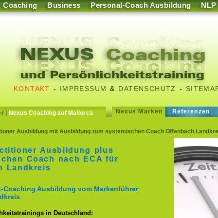
Coaching
Business
Personal-Coach Ausbildung
NLP
KONTAKT
-
IMPRESSUM
&
DATENSCHUTZ
-
SITEMA
Nexus Marken
Referenzen
er
|
Nexus Coaching auf Mallorca
ioner Ausbildung mit Ausbildung zum systemischen Coach Offenbach Landkre
titioner Ausbildung plus
schen Coach nach ECA für
h Landkreis
ss-Coaching Ausbildung vom Markenführer
dkreis
keitstrainings in Deutschland: