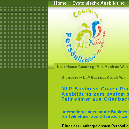
Home
Systemische Ausbildung
Über Nexus Coaching
|
Vita Matthias Web
Startseite
⇒ NLP Business Coach Practit
NLP Business Coach Prac
Ausbildung zum systemi
Teilnehmer aus Offenbac
International anerkannte Busine
für Teilnehmer aus Offenbach Lan
Eines der umfangreichsten Persönlich