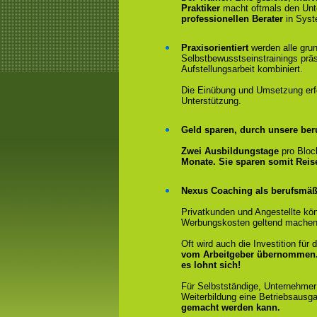
Praktiker
macht oftmals den Un
professionellen Berater
in Syst
Praxisorientiert
werden alle gru
Selbstbewusstseinstrainings präs
Aufstellungsarbeit kombiniert.
Die Einübung und Umsetzung erfol
Unterstützung.
Geld sparen, durch unsere ber
Zwei Ausbildungstage
pro Bloc
Monate. Sie sparen somit Rei
Nexus Coaching als berufsmäßi
Privatkunden und Angestellte kön
Werbungskosten geltend machen
Oft wird auch die Investition fü
vom Arbeitgeber übernommen
es lohnt sich!
Für Selbstständige, Unternehmer
Weiterbildung eine Betriebsausga
gemacht werden kann.