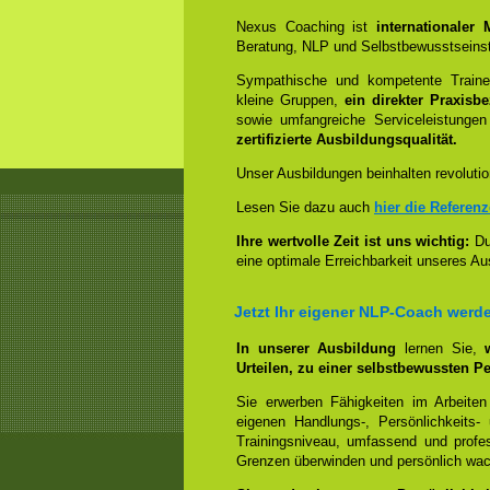
Nexus Coaching ist
internationaler
Beratung, NLP und Selbstbewusstseinst
Sympathische und kompetente Trainer
kleine Gruppen,
ein direkter Praxisb
sowie umfangreiche Serviceleistungen
zertifizierte Ausbildungsqualität.
Unser Ausbildungen beinhalten revolutio
Lesen Sie dazu auch
hier die Referen
Ihre wertvolle Zeit ist uns wichtig:
Dur
eine optimale Erreichbarkeit unseres Au
Jetzt Ihr eigener NLP-Coach werd
In unserer Ausbildung
lernen Sie,
Urteilen, zu einer selbstbewussten Pe
Sie erwerben Fähigkeiten im Arbeiten
eigenen Handlungs-, Persönlichkeits
Trainingsniveau, umfassend und profes
Grenzen überwinden und persönlich wa