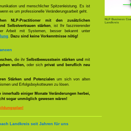
unikation und menschlicher Spitzenleistung. Es ist
wenn es um professionelle Veränderungsarbeit geht.
NLP Business Coac
chen NLP-Practitioner mit den zusätzlichen
Landkreis
nd Selbstvertrauen stärken
, ist Ihr faszinierender
 Arbeit mit Systemen, besser bekannt unter
llung
.
Dazu sind keine Vorkenntnisse nötig!
hancen
nschen,
die ihr
Selbstbewusstsein stärken und
mit
gehen wollen,
oder sich
privat und beruflich neu
ren Stärken und Potenzialen
um sich von alten
smen und Erfolgsboykotteuren zu lösen.
e innerhalb einiger Monate Veränderungen herbei,
eicht sogar unmöglich gewesen wären!
bildungsplan!
ach Landkreis seit Jahren für uns