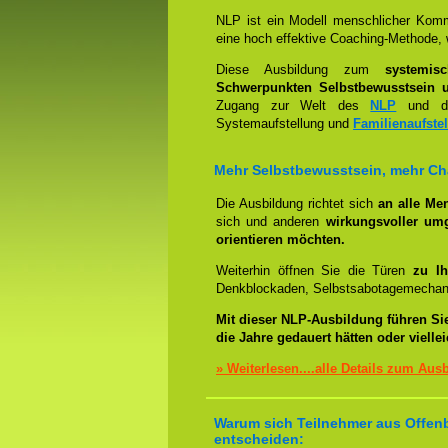
NLP ist ein Modell menschlicher Komm
eine hoch effektive Coaching-Methode, 
Diese Ausbildung zum
systemis
Schwerpunkten Selbstbewusstsein u
Zugang zur Welt des
NLP
und der
Systemaufstellung und
Familienaufste
Mehr Selbstbewusstsein, mehr C
Die Ausbildung richtet sich
an alle Me
sich und anderen
wirkungsvoller um
orientieren möchten.
Weiterhin öffnen Sie die Türen
zu Ih
Denkblockaden, Selbstsabotagemechani
Mit dieser NLP-Ausbildung führen Si
die Jahre gedauert hätten oder viell
» Weiterlesen....alle Details zum Aus
Warum sich Teilnehmer aus Offenb
entscheiden: