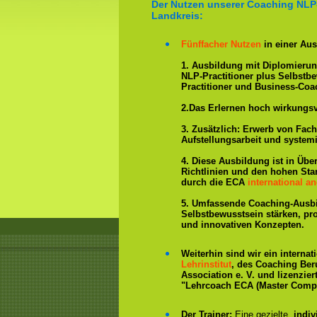
Der Nutzen unserer Coaching NLP
Landkreis:
Fünffacher Nutzen
in einer Aus
1. Ausbildung mit Diplomieru
NLP-Practitioner plus Selbstb
Practitioner und Business-Coa
2.Das Erlernen hoch wirkungs
3. Zusätzlich: Erwerb von Fac
Aufstellungsarbeit und system
4. Diese Ausbildung ist in Übe
Richtlinien und den hohen St
durch die ECA
international an
5. Umfassende Coaching-Ausb
Selbstbewusstsein stärken, p
und innovativen Konzepten.
Weiterhin sind wir ein interna
Lehrinstitut
, des Coaching Ber
Association e. V. und lizenzier
"Lehrcoach ECA (Master Compe
Der Trainer:
Eine gezielte,
indiv