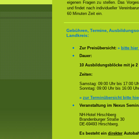
eigenen Fragen zu stellen. Das Vorge
und findet nach individueller Vereinbar
60 Minuten Zeit ein.
Gebühren, Termine, Ausbildungsor
Landkreis:
Zur Preisübersicht:
»
bitte hier
Dauer:
10 Ausbildungsblöcke mit je 2
Zeiten:
Samstag: 09:00 Uhr bis 17:00 Uh
Sonntag: 09:00 Uhr bis 16:00 Uhr
»
zur Terminübersicht bitte hie
Veranstaltung im Nexus Semin
NH-Hotel Hirschberg
Brandenburger Straße 30
DE-69493 Hirschberg.
Es besteht ein
direkter
Autobah