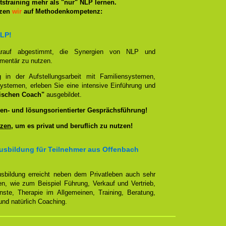
straining mehr als "nur" NLP lernen.
tzen
wir
auf Methodenkompetenz:
NLP!
darauf abgestimmt, die Synergien von NLP und
ementär zu nutzen.
g in der Aufstellungsarbeit mit Familiensystemen,
ystemen, erleben Sie eine intensive Einführung und
ischen Coach"
ausgebildet.
en- und lösungsorientierter Gesprächsführung!
zen
, um es privat und beruflich zu nutzen!
usbildung für Teilnehmer aus Offenbach
sbildung erreicht neben dem Privatleben auch sehr
en, wie zum Beispiel Führung, Verkauf und Vertrieb,
enste, Therapie im Allgemeinen, Training, Beratung,
nd natürlich Coaching.