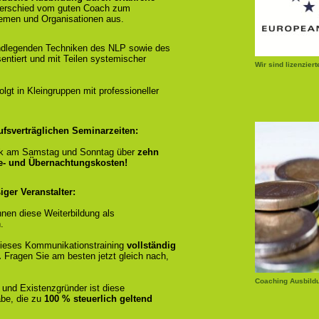
terschied vom guten Coach zum
emen und Organisationen aus.
ndlegenden Techniken des NLP sowie des
entiert und mit Teilen systemischer
Wir sind lizenzier
gt in Kleingruppen mit professioneller
ufsverträglichen Seminarzeiten:
k am Samstag und Sonntag über
zehn
se- und Übernachtungskosten!
ger Veranstalter:
nen diese Weiterbildung als
.
r dieses Kommunikationstraining
vollständig
.
Fragen Sie am besten jetzt gleich nach,
Coaching Ausbild
 und Existenzgründer ist diese
be, die zu
100 % steuerlich geltend