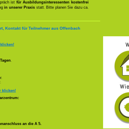
spräch ist
für Ausbildungsinteressenten kostenfrei
ung
in unserer Praxis
statt. Bitte planen Sie dazu ca.
t, Kontakt für Teilnehmer aus Offenbach
 klicken!
 Tagen
.
r.
.
r klicken!
arzentrum:
nanschluss an die A 5.