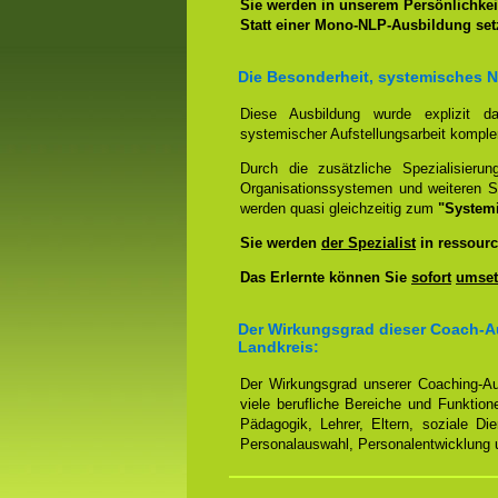
Sie werden in unserem Persönlichkeit
Statt einer Mono-NLP-Ausbildung se
Die Besonderheit, systemisches 
Diese Ausbildung wurde explizit 
systemischer Aufstellungsarbeit kompl
Durch die zusätzliche Spezialisierun
Organisationssystemen und weiteren S
werden quasi gleichzeitig zum
"System
Sie werden
der Spezialist
in ressourc
Das Erlernte können Sie
sofort
umset
Der Wirkungsgrad dieser Coach-A
Landkreis:
Der Wirkungsgrad unserer Coaching-Au
viele berufliche Bereiche und Funktion
Pädagogik, Lehrer, Eltern, soziale Di
Personalauswahl, Personalentwicklung u