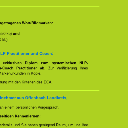
ngetragenen Wort/Bildmarken:
850 kb)
und
 kb).
LP-Practitioner und Coach:
em
exklusiven Diplom zum systemischen NLP-
ns-Coach Practitioner ab.
Zur Verifizierung Ihres
Markenurkunden in Kopie.
mmung mit den Kriterien des ECA
.
ilnehmer aus Offenbach Landkreis,
 an einem persönlichen Vorgespräch.
seitigen Kennenlernen:
ngsdetails und Sie haben genügend Raum, um uns Ihre